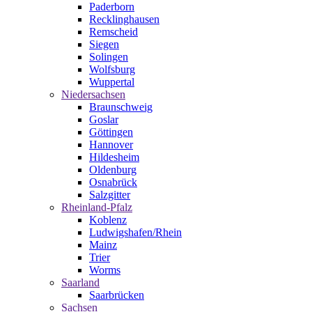
Paderborn
Recklinghausen
Remscheid
Siegen
Solingen
Wolfsburg
Wuppertal
Niedersachsen
Braunschweig
Goslar
Göttingen
Hannover
Hildesheim
Oldenburg
Osnabrück
Salzgitter
Rheinland-Pfalz
Koblenz
Ludwigshafen/Rhein
Mainz
Trier
Worms
Saarland
Saarbrücken
Sachsen