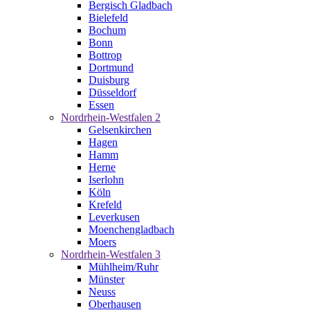
Bergisch Gladbach
Bielefeld
Bochum
Bonn
Bottrop
Dortmund
Duisburg
Düsseldorf
Essen
Nordrhein-Westfalen 2
Gelsenkirchen
Hagen
Hamm
Herne
Iserlohn
Köln
Krefeld
Leverkusen
Moenchengladbach
Moers
Nordrhein-Westfalen 3
Mühlheim/Ruhr
Münster
Neuss
Oberhausen