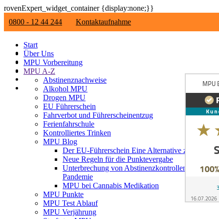
rovenExpert_widget_container {display:none;}}
0800 - 12 44 244
Kontaktaufnahme
Start
Über Uns
MPU Vorbereitung
MPU A-Z
Abstinenznachweise
Alkohol MPU
Drogen MPU
EU Führerschein
Fahrverbot und Führerscheinentzug
Ferienfahrschule
Kontrolliertes Trinken
MPU Blog
Der EU-Führerschein Eine Alternative zur MPU ?
Neue Regeln für die Punktevergabe
Unterbrechung von Abstinenzkontrollen im Zuge
Pandemie
MPU bei Cannabis Medikation
MPU Punkte
MPU Test Ablauf
MPU Verjährung