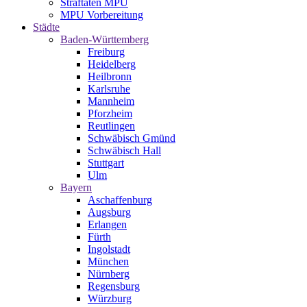
Straftaten MPU
MPU Vorbereitung
Städte
Baden-Württemberg
Freiburg
Heidelberg
Heilbronn
Karlsruhe
Mannheim
Pforzheim
Reutlingen
Schwäbisch Gmünd
Schwäbisch Hall
Stuttgart
Ulm
Bayern
Aschaffenburg
Augsburg
Erlangen
Fürth
Ingolstadt
München
Nürnberg
Regensburg
Würzburg